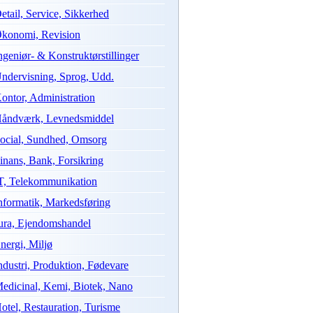
etail, Service, Sikkerhed
konomi, Revision
ngeniør- & Konstruktørstillinger
ndervisning, Sprog, Udd.
ontor, Administration
åndværk, Levnedsmiddel
ocial, Sundhed, Omsorg
inans, Bank, Forsikring
T, Telekommunikation
nformatik, Markedsføring
ura, Ejendomshandel
nergi, Miljø
ndustri, Produktion, Fødevare
edicinal, Kemi, Biotek, Nano
otel, Restauration, Turisme