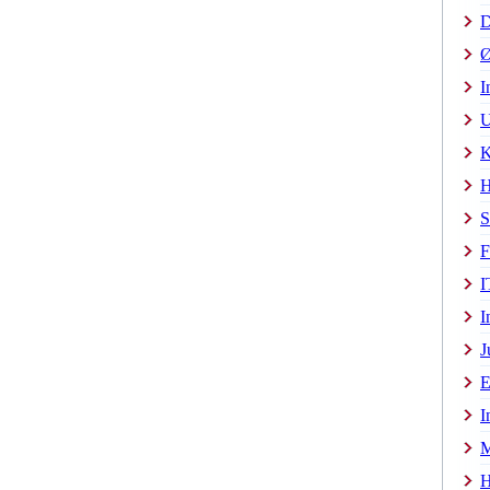
D
Ø
I
U
K
H
S
F
I
I
J
E
I
M
H