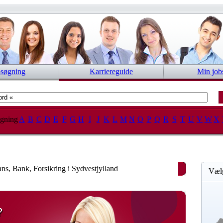
bsøgning
Karriereguide
Min job
gning
A
B
C
D
E
F
G
H
I
J
K
L
M
N
O
P
Q
R
S
T
U
V
W
X
ans, Bank, Forsikring i Sydvestjylland
Vælg