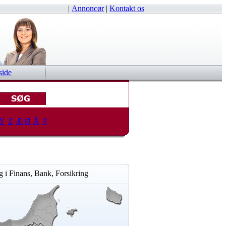
|
Annoncør
|
Kontakt os
side
Y
Z
Æ
Ø
Å
#
 i Finans, Bank, Forsikring