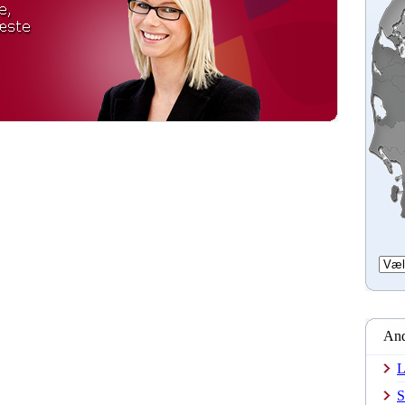
And
L
S