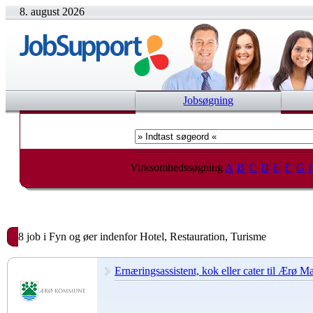
8. august 2026
Jobsøgning
Virksomhedssøgning
A
B
C
D
E
F
G
8 job i Fyn og øer indenfor Hotel, Restauration, Turisme
Ernæringsassistent, kok eller cater til Ærø M