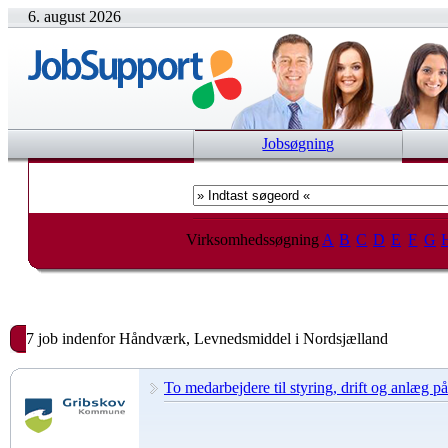
6. august 2026
Jobsøgning
Virksomhedssøgning
A
B
C
D
E
F
G
7 job indenfor Håndværk, Levnedsmiddel i Nordsjælland
To medarbejdere til styring, drift og anlæg p