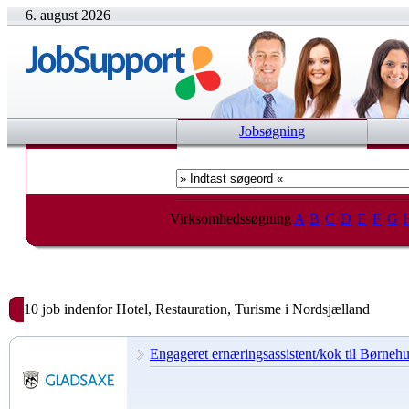
6. august 2026
Jobsøgning
Virksomhedssøgning
A
B
C
D
E
F
G
10 job indenfor Hotel, Restauration, Turisme i Nordsjælland
Engageret ernæringsassistent/kok til Børneh