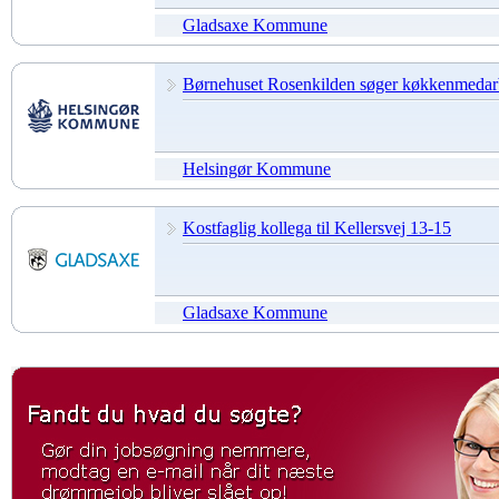
Gladsaxe Kommune
Børnehuset Rosenkilden søger køkkenmedar
Helsingør Kommune
Kostfaglig kollega til Kellersvej 13-15
Gladsaxe Kommune