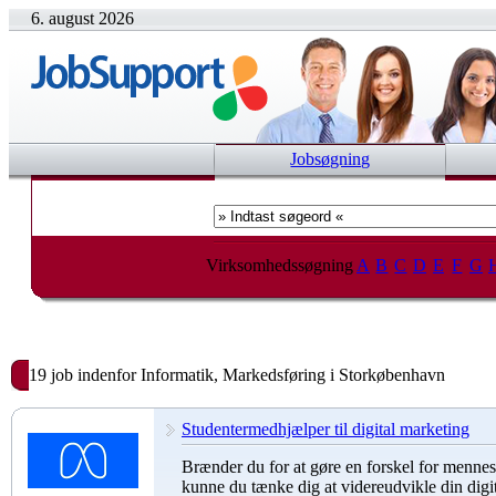
6. august 2026
Jobsøgning
Virksomhedssøgning
A
B
C
D
E
F
G
19 job indenfor Informatik, Markedsføring i Storkøbenhavn
Studentermedhjælper til digital marketing
Brænder du for at gøre en forskel for menn
kunne du tænke dig at videreudvikle din digit