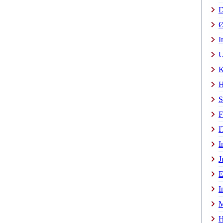
D
Ø
I
U
K
H
S
F
I
I
J
E
I
M
H