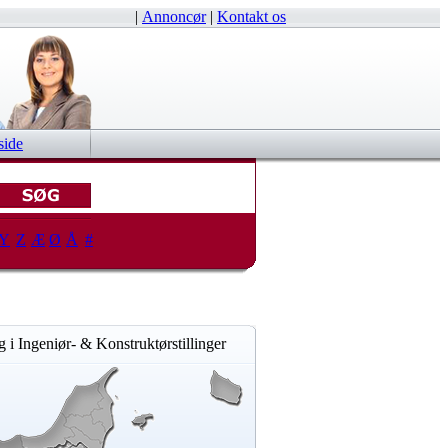
|
Annoncør
|
Kontakt os
side
Y
Z
Æ
Ø
Å
#
 i Ingeniør- & Konstruktørstillinger