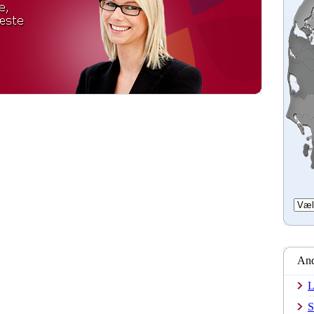
And
L
S