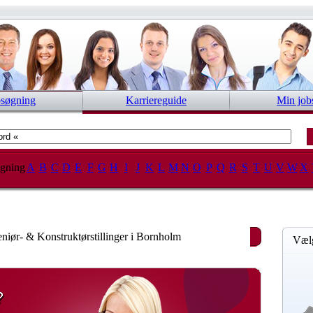
bsøgning
Karriereguide
Min job
gning
A
B
C
D
E
F
G
H
I
J
K
L
M
N
O
P
Q
R
S
T
U
V
W
X
eniør- & Konstruktørstillinger i Bornholm
Vælg