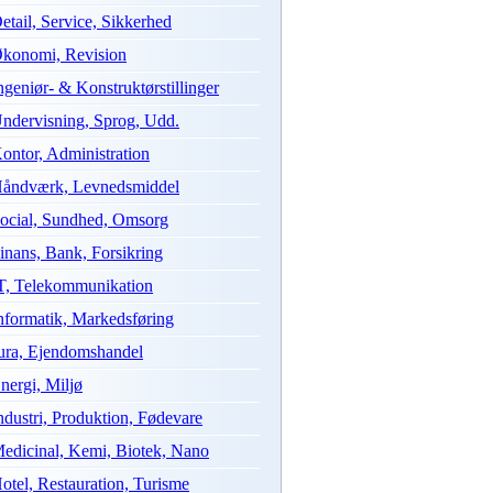
etail, Service, Sikkerhed
konomi, Revision
ngeniør- & Konstruktørstillinger
ndervisning, Sprog, Udd.
ontor, Administration
åndværk, Levnedsmiddel
ocial, Sundhed, Omsorg
inans, Bank, Forsikring
T, Telekommunikation
nformatik, Markedsføring
ura, Ejendomshandel
nergi, Miljø
ndustri, Produktion, Fødevare
edicinal, Kemi, Biotek, Nano
otel, Restauration, Turisme