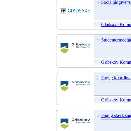
Socialrådgiver/s
Gladsaxe Kom
Studentermedhjæl
Gribskov Kom
Faglig koordinat
Gribskov Kom
Faglig stærk sag