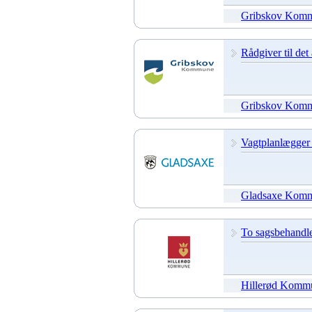
Gribskov Kom
Rådgiver til det
Gribskov Kom
Vagtplanlægger 
Gladsaxe Kom
To sagsbehandler
Hillerød Komm