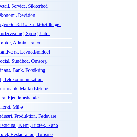
etail, Service, Sikkerhed
konomi, Revision
ngeniør- & Konstruktørstillinger
ndervisning, Sprog, Udd.
ontor, Administration
åndværk, Levnedsmiddel
ocial, Sundhed, Omsorg
inans, Bank, Forsikring
T, Telekommunikation
nformatik, Markedsføring
ura, Ejendomshandel
nergi, Miljø
ndustri, Produktion, Fødevare
edicinal, Kemi, Biotek, Nano
otel, Restauration, Turisme