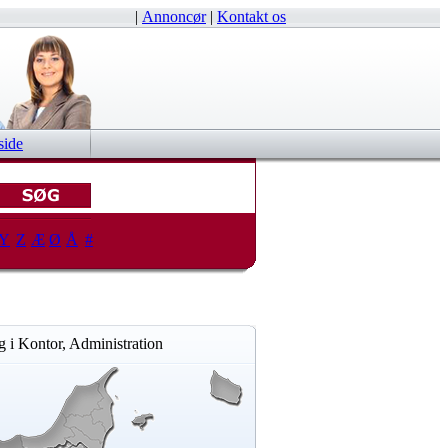
|
Annoncør
|
Kontakt os
side
Y
Z
Æ
Ø
Å
#
 i Kontor, Administration