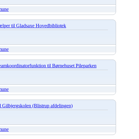
mune
lper til Gladsaxe Hovedbibliotek
mune
mkoordinatorfunktion til Børnehuset Pileparken
mune
l Gilbjergskolen (Blistrup afdelingen)
mune