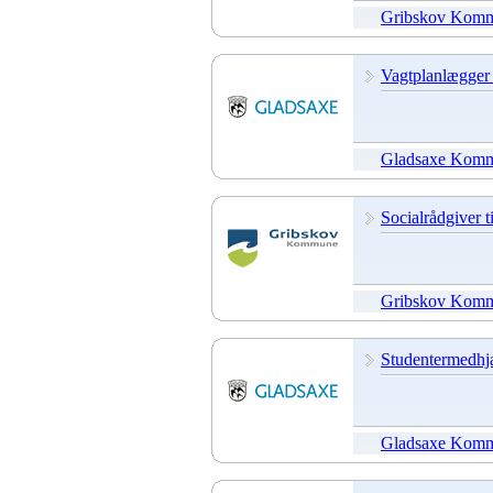
Gribskov Kom
Vagtplanlægger 
Gladsaxe Kom
Socialrådgiver 
Gribskov Kom
Studentermedhjæ
Gladsaxe Kom