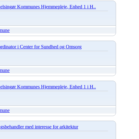
 Helsingør Kommunes Hjemmepleje, Enhed 1 i H..
mune
rdinator i Center for Sundhed og Omsorg
mune
 Helsingør Kommunes Hjemmepleje, Enhed 1 i H..
mune
gsbehandler med interesse for arkitektur