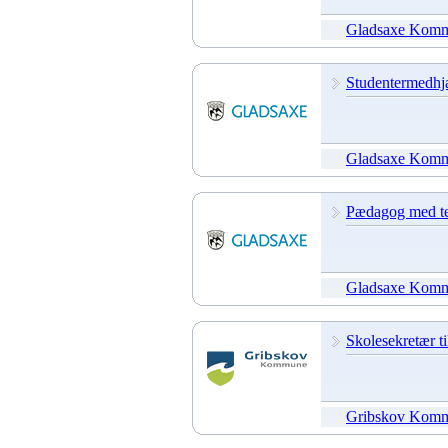
Gladsaxe Kom
Studentermedhjæ
Gladsaxe Kom
Pædagog med tea
Gladsaxe Kom
Skolesekretær ti
Gribskov Kom