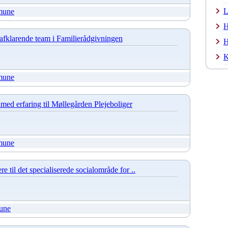
L
mune
H
 afklarende team i Familierådgivningen
H
K
mune
med erfaring til Møllegården Plejeboliger
mune
e til det specialiserede socialområde for ..
une