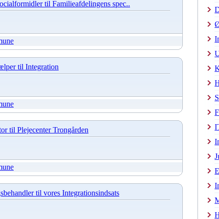
ocialformidler til Familieafdelingens spec..
D
Ø
I
mune
U
per til Integration
K
H
S
mune
F
I
or til Plejecenter Trongården
I
J
mune
E
I
sbehandler til vores Integrationsindsats
M
H