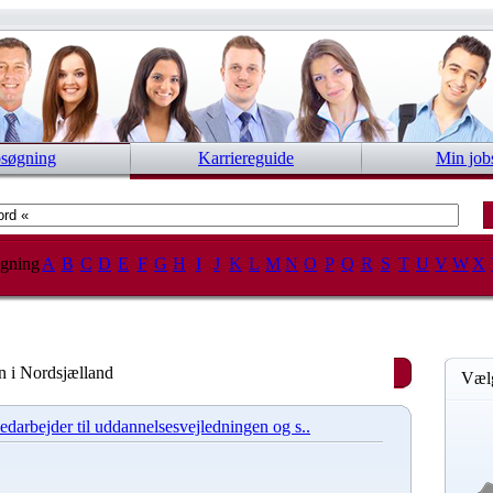
bsøgning
Karriereguide
Min job
gning
A
B
C
D
E
F
G
H
I
J
K
L
M
N
O
P
Q
R
S
T
U
V
W
X
n i Nordsjælland
Vælg
edarbejder til uddannelsesvejledningen og s..