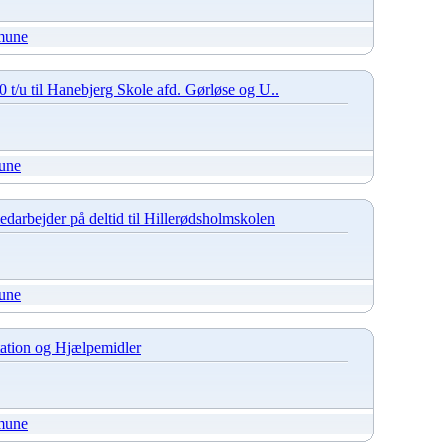
mune
 t/u til Hanebjerg Skole afd. Gørløse og U..
une
edarbejder på deltid til Hillerødsholmskolen
une
sitation og Hjælpemidler
mune