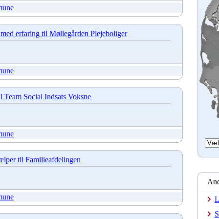
mune
med erfaring til Møllegården Plejeboliger
mune
til Team Social Indsats Voksne
mune
lper til Familieafdelingen
And
mune
L
S