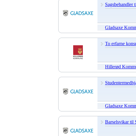
Sagsbehandler t
Gladsaxe Kom
To erfarne konsu
Hillerød Komm
Studentermedhjæl
Gladsaxe Kom
Barselsvikar til