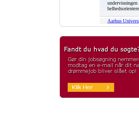
undervisningen 
helhedsorientere
Aarhus Universi