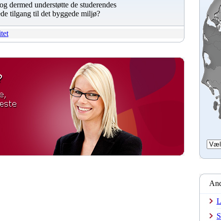
og dermed understøtte de studerendes
de tilgang til det byggede miljø?
tet
And
L
S