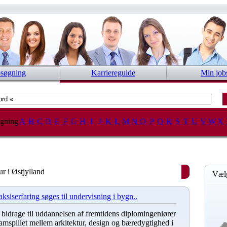
bsøgning
Karriereguide
Min job
gning
A
B
C
D
E
F
G
H
I
J
K
L
M
N
O
P
Q
R
S
T
U
V
W
X
ur i Østjylland
Vælg
ksiserfaring søges til undervisning i bygn..
at bidrage til uddannelsen af fremtidens diplomingeniører
amspillet mellem arkitektur, design og bæredygtighed i