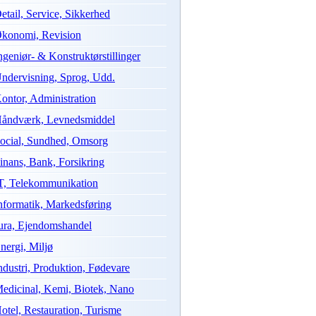
etail, Service, Sikkerhed
konomi, Revision
ngeniør- & Konstruktørstillinger
ndervisning, Sprog, Udd.
ontor, Administration
åndværk, Levnedsmiddel
ocial, Sundhed, Omsorg
inans, Bank, Forsikring
T, Telekommunikation
nformatik, Markedsføring
ura, Ejendomshandel
nergi, Miljø
ndustri, Produktion, Fødevare
edicinal, Kemi, Biotek, Nano
otel, Restauration, Turisme