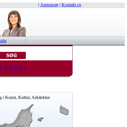
|
Annoncør
|
Kontakt os
side
Y
Z
Æ
Ø
Å
#
 i Kunst, Kultur, Arkitektur