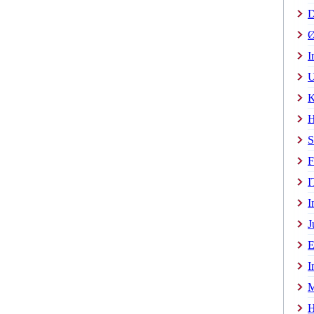
D
Ø
I
U
K
H
S
F
I
I
J
E
I
M
H