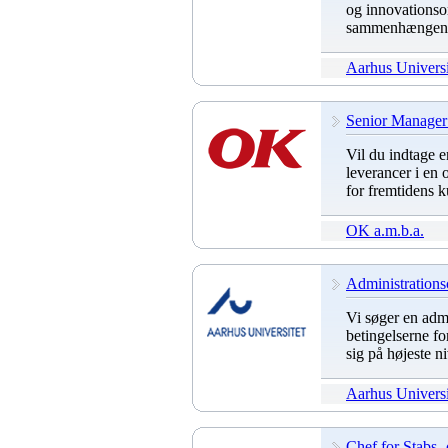
og innovationsom
sammenhængen m
Aarhus Universi
Senior Manager 
Vil du indtage 
leverancer i en 
for fremtidens 
OK a.m.b.a.
Administrations
Vi søger en admi
betingelserne fo
sig på højeste n
Aarhus Universi
Chef for Stabs- 