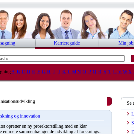
bsøgning
Karriereguide
Min job
gning
A
B
C
D
E
F
G
H
I
J
K
L
M
N
O
P
Q
R
S
T
U
V
W
X
anisationsudvikling
Se 
L
orskning og innovation
S
et opretter en ny prorektorstilling med en klar
kre en mere sammenhængende udvikling af forsknings-
D