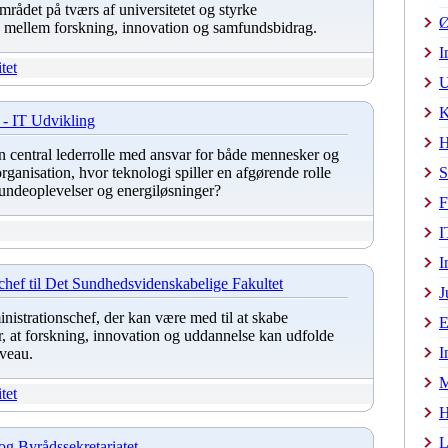
rådet på tværs af universitetet og styrke
Ø
ellem forskning, innovation og samfundsbidrag.
I
tet
U
K
- IT Udvikling
H
en central lederrolle med ansvar for både mennesker og
organisation, hvor teknologi spiller en afgørende rolle
S
kundeoplevelser og energiløsninger?
F
I
I
chef til Det Sundhedsvidenskabelige Fakultet
J
nistrationschef, der kan være med til at skabe
E
r, at forskning, innovation og uddannelse kan udfolde
I
iveau.
M
tet
H
L
og Byrådssekretariatet