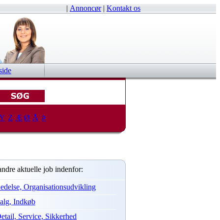
|
Annoncør
|
Kontakt os
side
Y
Z
Æ
Ø
Å
#
andre aktuelle job indenfor:
edelse, Organisationsudvikling
alg, Indkøb
etail, Service, Sikkerhed