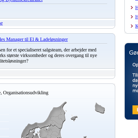
H
H
ne
K
es Manager til El & Ladeløsninger
dsen for et specialiseret salgsteam, der arbejder med
ks største virksomheder og deres overgang til nye
itetsløsninger?
e, Organisationsudvikling