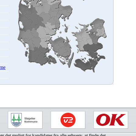
rne
r det muligt for kandidater fra alle erhverv, at finde det