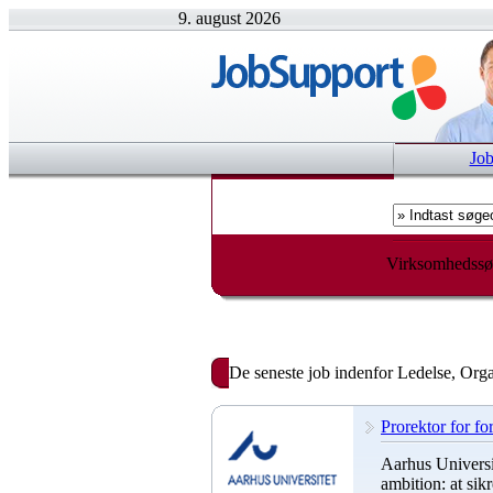
9. august 2026
Jo
Virksomhedssø
De seneste job indenfor Ledelse, Org
Prorektor for f
Aarhus Universit
ambition: at si