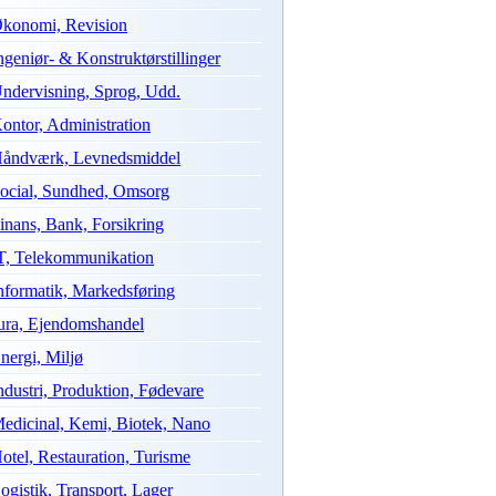
konomi, Revision
ngeniør- & Konstruktørstillinger
ndervisning, Sprog, Udd.
ontor, Administration
åndværk, Levnedsmiddel
ocial, Sundhed, Omsorg
inans, Bank, Forsikring
T, Telekommunikation
nformatik, Markedsføring
ura, Ejendomshandel
nergi, Miljø
ndustri, Produktion, Fødevare
edicinal, Kemi, Biotek, Nano
otel, Restauration, Turisme
ogistik, Transport, Lager