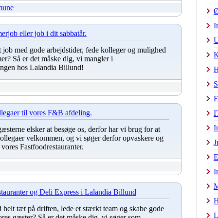
mune
Ø
I
rjob eller job i dit sabbatår.
U
t job med gode arbejdstider, fede kolleger og mulighed
K
mer? Så er det måske dig, vi mangler i
ingen hos Lalandia Billund!
H
S
F
legaer til vores F&B afdeling.
I
I
gæsterne elsker at besøge os, derfor har vi brug for at
kollegaer velkommen, og vi søger derfor opvaskere og
J
 vores Fastfoodrestauranter.
E
I
M
stauranter og Deli Express i Lalandia Billund
H
helt tæt på driften, lede et stærkt team og skabe gode
L
ores gæster? Så er det måske dig, vi søger som