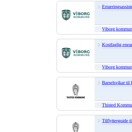
Ernæringsassiste
Viborg kommu
Kostfaglig enea
Viborg kommu
Barselsvikar ti
Thisted Komm
Tilflytterguide