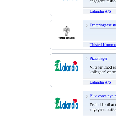
engageret fastf
Lalandia A/S
Ernæringsassist
Thisted Komm
Pizzabager
Vi tager imod en
kollegaer/ værte
Lalandia A/S
Bliv vores nye 
Er du klar til at
engageret fastf