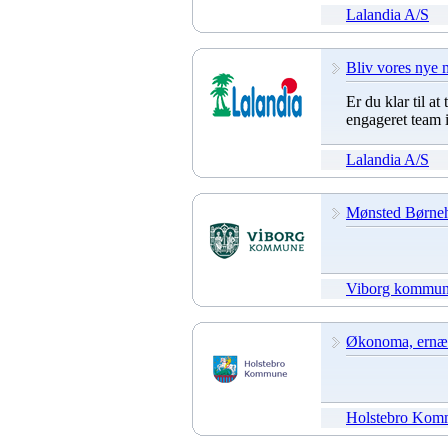
Lalandia A/S
Bliv vores nye 
Er du klar til at
engageret team 
Lalandia A/S
Mønsted Børnehus
Viborg kommu
Økonoma, ernæri
Holstebro Kom