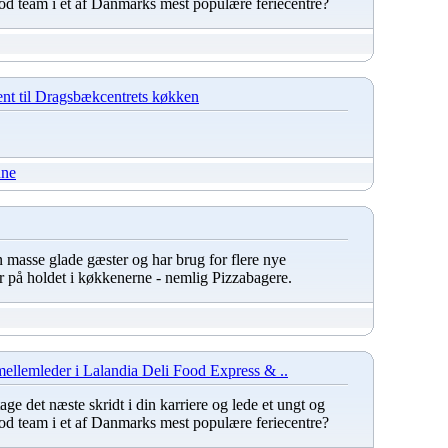
ood team i et af Danmarks mest populære feriecentre?
ent til Dragsbækcentrets køkken
une
 masse glade gæster og har brug for flere nye
r på holdet i køkkenerne - nemlig Pizzabagere.
mellemleder i Lalandia Deli Food Express & ..
 tage det næste skridt i din karriere og lede et ungt og
ood team i et af Danmarks mest populære feriecentre?