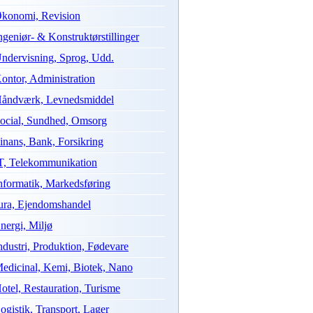
konomi, Revision
ngeniør- & Konstruktørstillinger
ndervisning, Sprog, Udd.
ontor, Administration
åndværk, Levnedsmiddel
ocial, Sundhed, Omsorg
inans, Bank, Forsikring
T, Telekommunikation
nformatik, Markedsføring
ura, Ejendomshandel
nergi, Miljø
ndustri, Produktion, Fødevare
edicinal, Kemi, Biotek, Nano
otel, Restauration, Turisme
ogistik, Transport, Lager