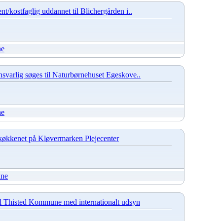
nt/kostfaglig uddannet til Blichergården i..
ne
nsvarlig søges til Naturbørnehuset Egeskove..
ne
l køkkenet på Kløvermarken Plejecenter
une
 til Thisted Kommune med internationalt udsyn