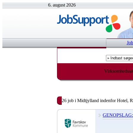
6. august 2026
Jo
Virksomhedssø
26 job i Midtjylland indenfor Hotel, 
GENOPSLAG: Kø