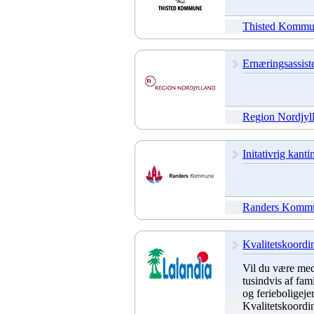
Thisted Komm
Ernæringsassiste
Region Nordjyl
Initativrig kant
Randers Komm
Kvalitetskoordin
Vil du være med 
tusindvis af fa
og ferieboligej
Kvalitetskoordin