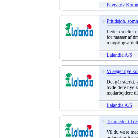
Favrskov Kom
Fritidsjob, somme
Leder du efter e
for masser af ti
rengøringsafdel
Lalandia A/S
Vi søger nye kol
Det går stærkt, 
byde flere nye 
medarbejdere til
Lalandia A/S
Teamleder til re
Vil du være med 
oplevelser for v