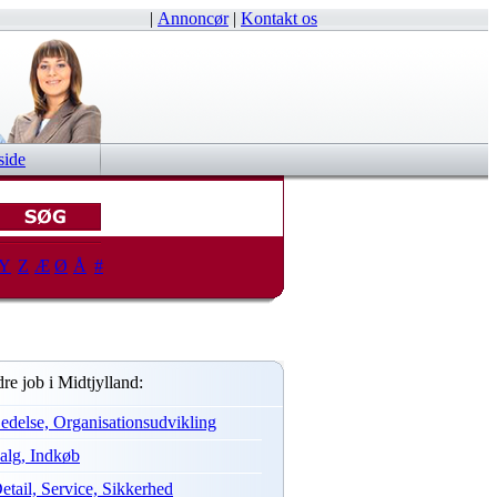
|
Annoncør
|
Kontakt os
side
Y
Z
Æ
Ø
Å
#
re job i Midtjylland:
edelse, Organisationsudvikling
alg, Indkøb
etail, Service, Sikkerhed