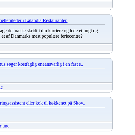
mellemleder i Lalandia Restauranter.
 tage det næste skridt i din karriere og lede et ungt og
i et af Danmarks mest populære feriecentre?
 søger kostfaglig eneansvarlig i en fast s..
ne
ngsassistent eller kok til køkkenet på Skov..
mune