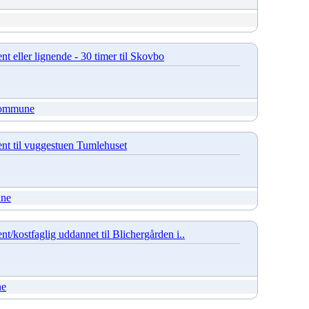
nt eller lignende - 30 timer til Skovbo
Kommune
ent til vuggestuen Tumlehuset
une
nt/kostfaglig uddannet til Blichergården i..
ne