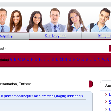
bsøgning
Karriereguide
Min job
gning
A
B
C
D
E
F
G
H
I
J
K
L
M
N
O
P
Q
R
S
T
U
V
W
X
Restauration, Turisme
And
L
kkenmedarbejder med ernæringsfaglig uddannels..
S
D