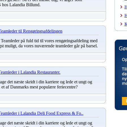
 hos Lalandia Billund.
H
H
K
Teamleder til Rengøringsafdelingen
n Teamleder på fuld tid til vores rengøringsafdeling med
igst muligt, da vores nuværende teamleder går på barsel.
Teamleder i Lalandia Restauranter.
 tage det næste skridt i din karriere og lede et ungt og
i et af Danmarks mest populære feriecentre?
Teamleder i Lalandia Deli Food Express & Fo..
 tage det næste skridt i din karriere og lede et ungt og