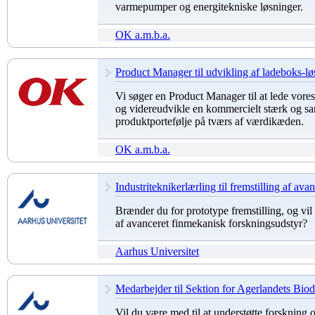
varmepumper og energitekniske løsninger.
OK a.m.b.a.
Product Manager til udvikling af ladeboks-løsn
Vi søger en Product Manager til at lede vo
og videreudvikle en kommercielt stærk og
produktportefølje på tværs af værdikæden.
OK a.m.b.a.
Industriteknikerlærling til fremstilling af avan
Brænder du for prototype fremstilling, og vil
af avanceret finmekanisk forskningsudstyr?
Aarhus Universitet
Medarbejder til Sektion for Agerlandets Biodiv
Vil du være med til at understøtte forskning o