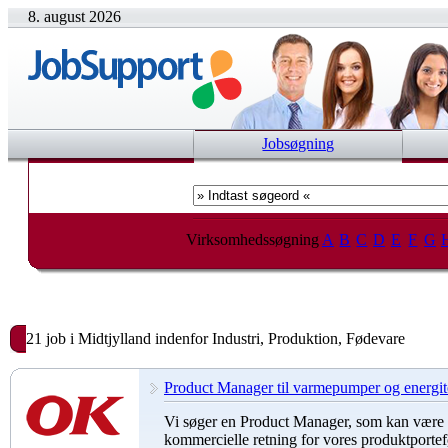
8. august 2026
Jobsøgning
Virksomhedssøgning
A
B
C
D
E
F
G
21 job i Midtjylland indenfor Industri, Produktion, Fødevare
Product Manager til varmepumper og energit
Vi søger en Product Manager, som kan være m
kommercielle retning for vores produktportef