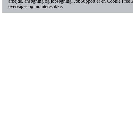
arbejde, ansøgning og jobsøgning. JobSupport er en Cookie Free 
overvåges og moniteres ikke.