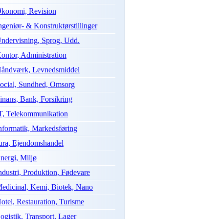
konomi, Revision
ngeniør- & Konstruktørstillinger
ndervisning, Sprog, Udd.
ontor, Administration
åndværk, Levnedsmiddel
ocial, Sundhed, Omsorg
inans, Bank, Forsikring
T, Telekommunikation
nformatik, Markedsføring
ura, Ejendomshandel
nergi, Miljø
ndustri, Produktion, Fødevare
edicinal, Kemi, Biotek, Nano
otel, Restauration, Turisme
ogistik, Transport, Lager