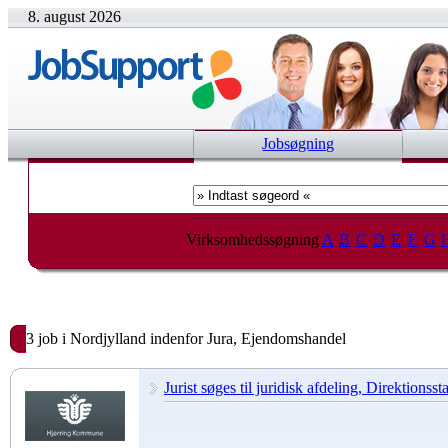
8. august 2026
Jobsøgning
Virksomhedssøgning
A
B
C
D
E
F
G
3 job i Nordjylland indenfor Jura, Ejendomshandel
Jurist søges til juridisk afdeling, Direktionsst