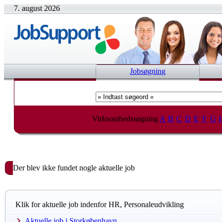
7. august 2026
Jobsøgning
Virksomhedssøgning
A
B
C
D
E
F
G
Der blev ikke fundet nogle aktuelle job
Klik for aktuelle job indenfor HR, Personaleudvikling
Aktuelle job i Storkøbenhavn