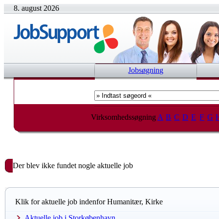
8. august 2026
Jobsøgning
Virksomhedssøgning
A
B
C
D
E
F
G
Der blev ikke fundet nogle aktuelle job
Klik for aktuelle job indenfor Humanitær, Kirke
Aktuelle job i Storkøbenhavn