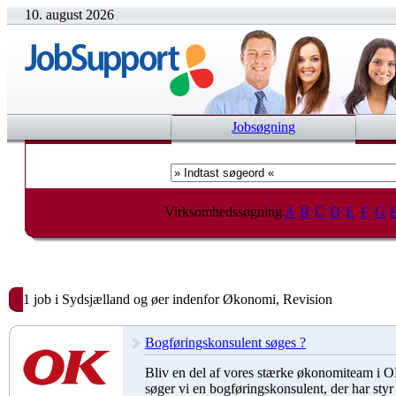
10. august 2026
Jobsøgning
Virksomhedssøgning
A
B
C
D
E
F
G
1 job i Sydsjælland og øer indenfor Økonomi, Revision
Bogføringskonsulent søges ?
Bliv en del af vores stærke økonomiteam i 
søger vi en bogføringskonsulent, der har styr 