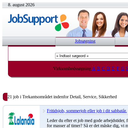
8. august 2026
Jobsøgning
Virksomhedssøgning
A
B
C
D
E
F
G
21 job i Trekantsområdet indenfor Detail, Service, Sikkerhed
Fritidsjob, sommerjob eller job i dit sabbatår.
Leder du efter et job med gode arbejdstider,
for masser af timer? Så er det måske dig, vi 