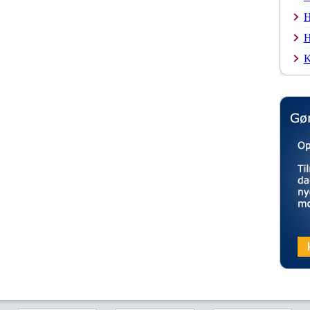
H
H
K