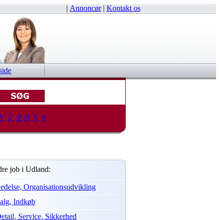
|
Annoncør
|
Kontakt os
side
Y
Z
Æ
Ø
Å
#
re job i Udland:
edelse, Organisationsudvikling
alg, Indkøb
etail, Service, Sikkerhed