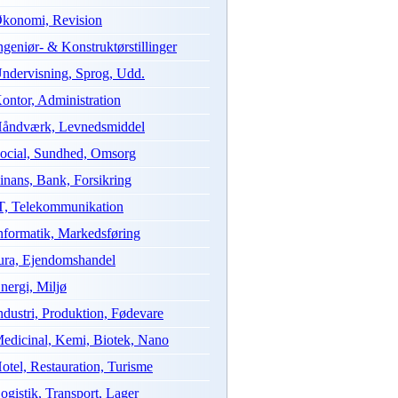
konomi, Revision
ngeniør- & Konstruktørstillinger
ndervisning, Sprog, Udd.
ontor, Administration
åndværk, Levnedsmiddel
ocial, Sundhed, Omsorg
inans, Bank, Forsikring
T, Telekommunikation
nformatik, Markedsføring
ura, Ejendomshandel
nergi, Miljø
ndustri, Produktion, Fødevare
edicinal, Kemi, Biotek, Nano
otel, Restauration, Turisme
ogistik, Transport, Lager