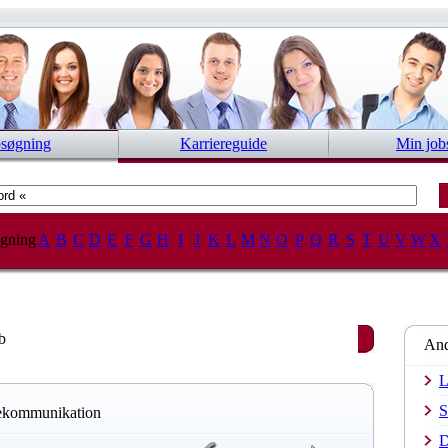
bsøgning
Karriereguide
Min job
gning
A
B
C
D
E
F
G
H
I
J
K
L
M
N
O
P
Q
R
S
T
U
V
W
X
b
And
L
S
elekommunikation
D