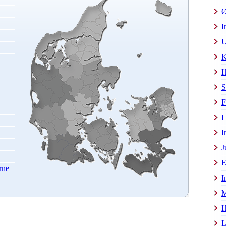
Ø
I
U
K
H
S
F
I
I
J
E
rne
I
M
H
L