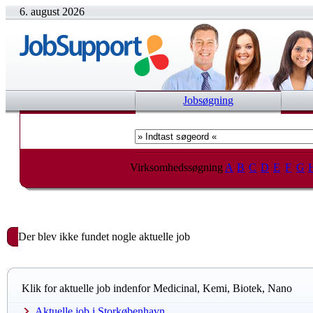
6. august 2026
Jobsøgning
Virksomhedssøgning
A
B
C
D
E
F
G
Der blev ikke fundet nogle aktuelle job
Klik for aktuelle job indenfor Medicinal, Kemi, Biotek, Nano
Aktuelle job i Storkøbenhavn