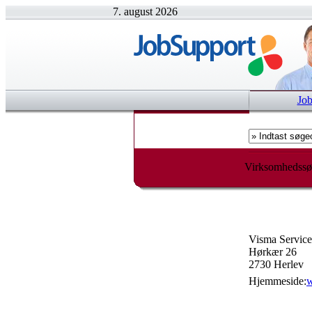
7. august 2026
Jo
Virksomhedssø
Visma Servic
Hørkær 26
2730 Herlev
Hjemmeside:
w