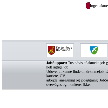
Ingen aktue
JobSupport:
Tusindvis af aktuelle job gø
helt rigtige job
Udover at kunne finde dit drømmejob, så
karriere, CV,
arbejde, ansøgning og jobsøgning. JobS
overvåges og moniteres ikke.