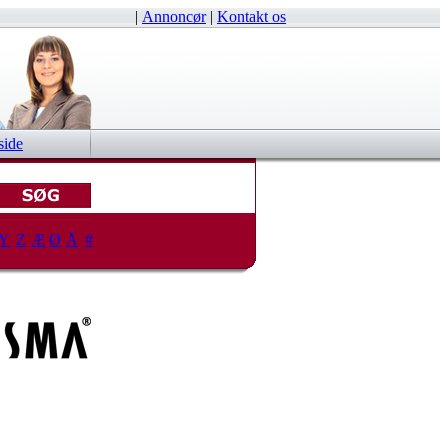
|
Annoncør
|
Kontakt os
side
Y
Z
Æ
Ø
Å
#