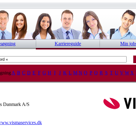
bsøgning
Karriereguide
Min job
gning
A
B
C
D
E
F
G
H
I
J
K
L
M
N
O
P
Q
R
S
T
U
V
W
X
es Danmark A/S
ww.vismaservices.dk