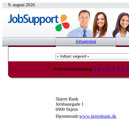
9. august 2026
Jobsøgning
Virksomhedssøgning
A
B
C
D
E
F
G
Skjern Bank
Jernbanegade 1
6900 Skjern
Hjemmeside:
www.skjernbank.dk