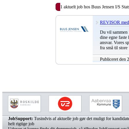
1 aktuelt job hos Buus Jensen I/S Sta
REVISOR med e
Du vil sammen m
dine egne faste
ansvar. Vores sp
fra små til stor
Publiceret den 
JobSupport:
Tusindvis af aktuelle job gør det muligt for kandidater
helt rigtige job
Udover at kunne finde dit drømmejob, så tilbyder JobSupport også