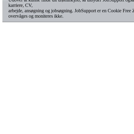
karriere, CV,
arbejde, ansøgning og jobsøgning. JobSupport er en Cookie Free 
overvåges og moniteres ikke.