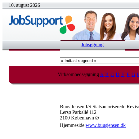
10. august 2026
Jobsøgning
Virksomhedssøgning
A
B
C
D
E
F
G
Buus Jensen I/S Statsautoriserede Revis
Lersø Parkallé 112
2100 København Ø
Hjemmeside:
www.buusjensen.dk