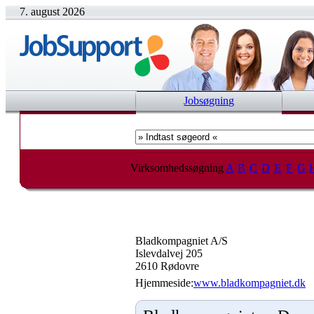
7. august 2026
Jobsøgning
Virksomhedssøgning
A
B
C
D
E
F
G
Bladkompagniet A/S
Islevdalvej 205
2610 Rødovre
Hjemmeside:
www.bladkompagniet.dk