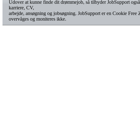
Udover at kunne finde dit drømmejob, så tilbyder JobSupport også
karriere, CV,
arbejde, ansøgning og jobsøgning. JobSupport er en Cookie Free 
overvåges og moniteres ikke.