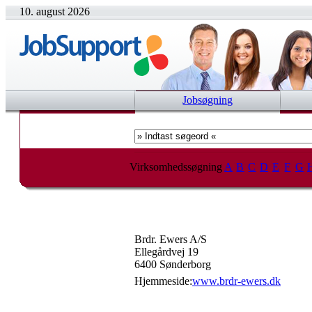
10. august 2026
Jobsøgning
Virksomhedssøgning
A
B
C
D
E
F
G
Brdr. Ewers A/S
Ellegårdvej 19
6400 Sønderborg
Hjemmeside:
www.brdr-ewers.dk