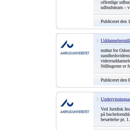
offentlige udbu
udbudsteam – vi 
Publiceret den 
Uddannelsesstill
nstitut for Odo
sundhedsvidensk
videreuddannels
Stillingerne er f
Publiceret den 
Undervisningsass
Ved Juridisk Ins
på bacheloruddan
besættelse pr. 1