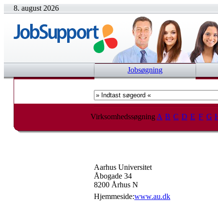
8. august 2026
Jobsøgning
Virksomhedssøgning
A
B
C
D
E
F
G
Aarhus Universitet
Åbogade 34
8200 Århus N
Hjemmeside:
www.au.dk