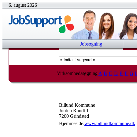
6. august 2026
Jobsøgning
Virksomhedssøgning
A
B
C
D
E
F
G
Billund Kommune
Jorden Rundt 1
7200 Grindsted
Hjemmeside:
www.billundkommune.dk