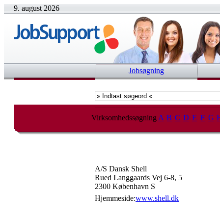
9. august 2026
Jobsøgning
Virksomhedssøgning
A
B
C
D
E
F
G
A/S Dansk Shell
Rued Langgaards Vej 6-8, 5
2300 København S
Hjemmeside:
www.shell.dk