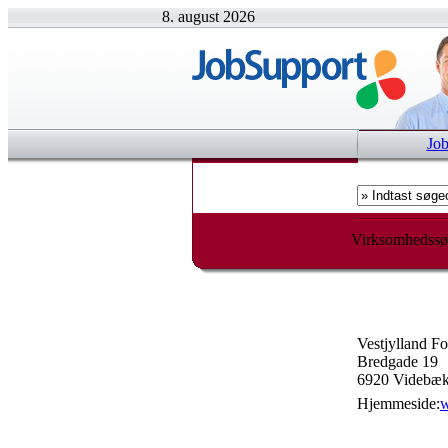
8. august 2026
Jo
Virksomhedssø
Vestjylland F
Bredgade 19
6920 Videbæ
Hjemmeside:
w