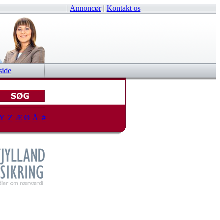
|
Annoncør
|
Kontakt os
side
Y
Z
Æ
Ø
Å
#