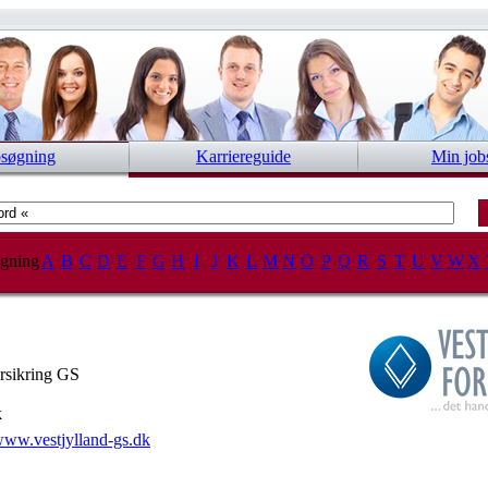
bsøgning
Karriereguide
Min job
gning
A
B
C
D
E
F
G
H
I
J
K
L
M
N
O
P
Q
R
S
T
U
V
W
X
orsikring GS
k
ww.vestjylland-gs.dk