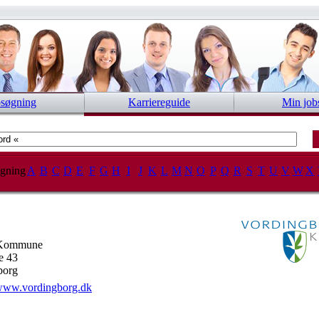
bsøgning
Karriereguide
Min job
gning
A
B
C
D
E
F
G
H
I
J
K
L
M
N
O
P
Q
R
S
T
U
V
W
X
 Kommune
e 43
borg
ww.vordingborg.dk