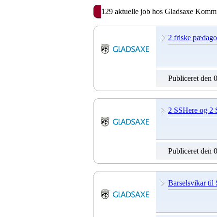
129 aktuelle job hos Gladsaxe Kom
2 friske pædag
Publiceret den 
2 SSHere og 2 S
Publiceret den 
Barselsvikar ti