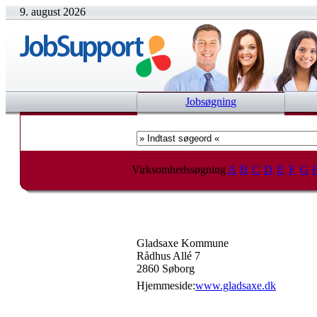
9. august 2026
Jobsøgning
Virksomhedssøgning
A
B
C
D
E
F
G
Gladsaxe Kommune
Rådhus Allé 7
2860 Søborg
Hjemmeside:
www.gladsaxe.dk