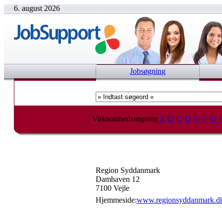
6. august 2026
Jobsøgning
Virksomhedssøgning
A
B
C
D
E
F
G
Region Syddanmark
Damhaven 12
7100 Vejle
Hjemmeside:
www.regionsyddanmark.d