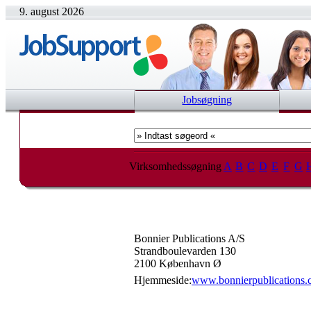
9. august 2026
Jobsøgning
Virksomhedssøgning
A
B
C
D
E
F
G
Bonnier Publications A/S
Strandboulevarden 130
2100 København Ø
Hjemmeside:
www.bonnierpublications