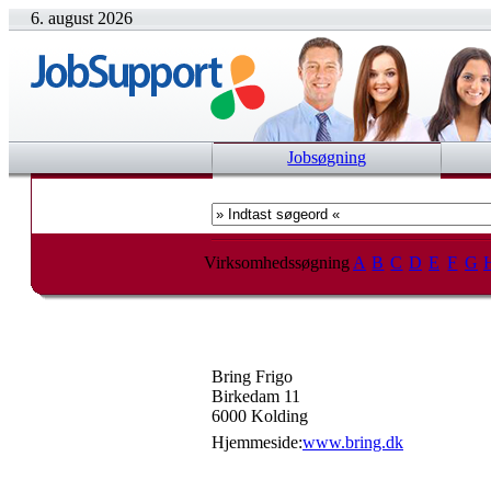
6. august 2026
Jobsøgning
Virksomhedssøgning
A
B
C
D
E
F
G
Bring Frigo
Birkedam 11
6000 Kolding
Hjemmeside:
www.bring.dk