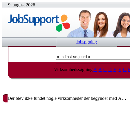
9. august 2026
Jobsøgning
Virksomhedssøgning
A
B
C
D
E
F
G
Der blev ikke fundet nogle virksomheder der begynder med Ã…