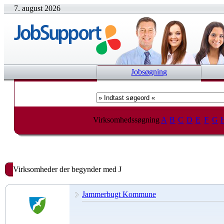
7. august 2026
Jobsøgning
Virksomhedssøgning
A
B
C
D
E
F
G
Virksomheder der begynder med J
Jammerbugt Kommune