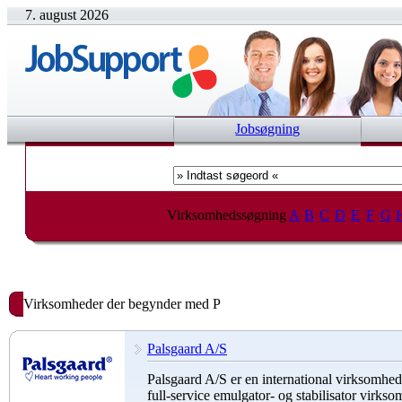
7. august 2026
Jobsøgning
Virksomhedssøgning
A
B
C
D
E
F
G
Virksomheder der begynder med P
Palsgaard A/S
Palsgaard A/S er en international virksomhed
full-service emulgator- og stabilisator virkso