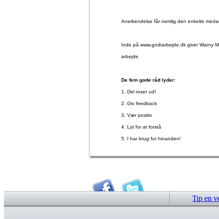
Anerkendelse får nemlig den enkelte medarbe
Inde på www.godtarbejde.dk giver Warny M
arbejde.
De fem gode råd lyder:
1. Del roser ud!
2. Giv feedback
3. Vær positiv
4. Lyt for at forstå
5. I har brug for hinanden!
Tip en v